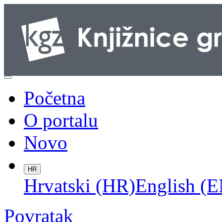
Početna
O portalu
Novo
HR
Hrvatski (HR)
English (E
Povratak