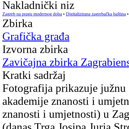
Nakladnički niz
Zagreb na pragu modernog doba
•
Digitalizirana zagrebačka baština
Zbirka
Grafička građa
Izvorna zbirka
Zavičajna zbirka Zagrabien
Kratki sadržaj
Fotografija prikazuje južnu
akademije znanosti i umjet
znanosti i umjetnosti) u Z
(danas Trga Josipa Jurja Str