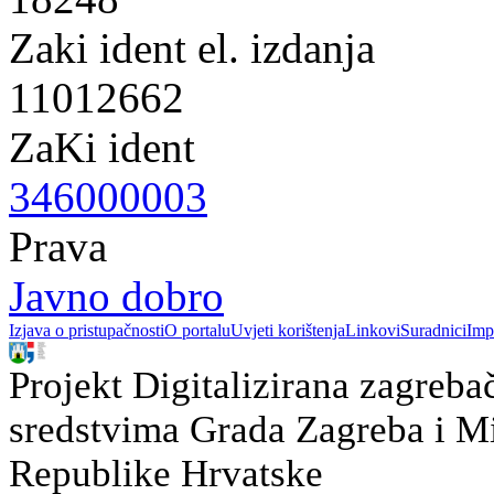
Zaki ident el. izdanja
11012662
ZaKi ident
346000003
Prava
Javno dobro
Izjava o pristupačnosti
O portalu
Uvjeti korištenja
Linkovi
Suradnici
Imp
Projekt Digitalizirana zagreba
sredstvima Grada Zagreba i Min
Republike Hrvatske