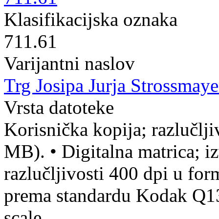
Klasifikacijska oznaka
711.61
Varijantni naslov
Trg Josipa Jurja Strossmaye
Vrsta datoteke
Korisnička kopija; razlučlj
MB).
•
Digitalna matrica; iz
razlučljivosti 400 dpi u fo
prema standardu Kodak Q13 
scale.