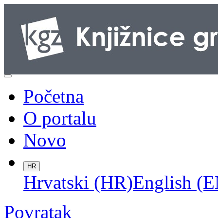
Početna
O portalu
Novo
HR
Hrvatski (HR)
English (E
Povratak