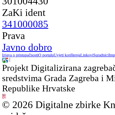
301004430
ZaKi ident
341000085
Prava
Javno dobro
Izjava o pristupačnosti
O portalu
Uvjeti korištenja
Linkovi
Suradnici
Imp
Projekt Digitalizirana zagreba
sredstvima Grada Zagreba i Min
Republike Hrvatske
© 2026 Digitalne zbirke Kn