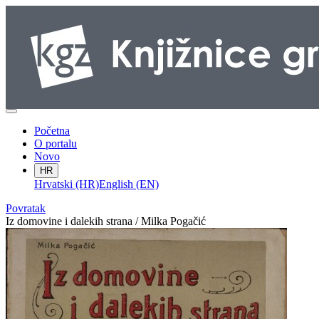
Početna
O portalu
Novo
HR
Hrvatski (HR)
English (EN)
Povratak
Iz domovine i dalekih strana / Milka Pogačić