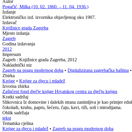
Autor
Pogačić, Milka (10. 02. 1860. – 11. 04. 1936.)
Izdanje
Elektroničko izd. izvornika objavljenog oko 1907.
Izdavač
Knjižnice grada Zagreba
Mjesto izdanja
Zagreb
Godina izdavanja
2012
Impresum
Zagreb : Knjižnice grada Zagreba, 2012
Nakladnički niz
Zagreb na pragu modernog doba
•
Digitalizirana zagrebačka baština
Zbirka
Knjige
•
Knjige za djecu i mladež
Izvorna zbirka
Zaštićeni fond dječje knjige Hrvatskog centra za dječju knjigu
Kratki sadržaj
Slikovnica Iz domovine i dalekih strana zanimljiva je kao primjer edu
čokoladi, kruhu, papru, šećeru, čaju, kavi, riži, soli i mirodijama.
Oblik sadržaja
tekst
Tematska cjelina
Knjige za djecu i mladež
•
Zagreb na pragu modernog doba