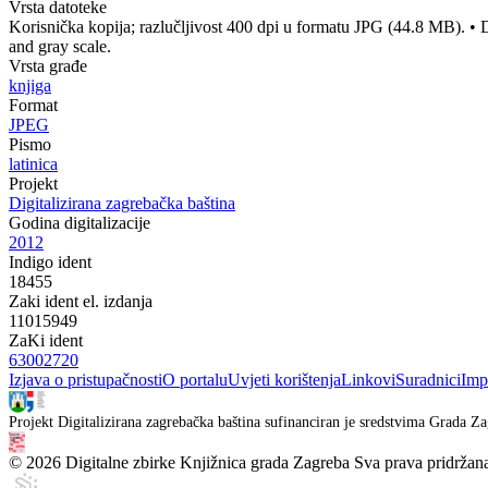
Vrsta datoteke
Korisnička kopija; razlučljivost 400 dpi u formatu JPG (44.8 MB).
•
D
and gray scale.
Vrsta građe
knjiga
Format
JPEG
Pismo
latinica
Projekt
Digitalizirana zagrebačka baština
Godina digitalizacije
2012
Indigo ident
18455
Zaki ident el. izdanja
11015949
ZaKi ident
63002720
Izjava o pristupačnosti
O portalu
Uvjeti korištenja
Linkovi
Suradnici
Imp
Projekt Digitalizirana zagrebačka baština sufinanciran je sredstvima Grada Za
© 2026 Digitalne zbirke Knjižnica grada Zagreba Sva prava pridržan