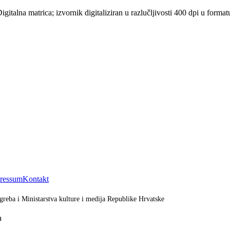
igitalna matrica; izvornik digitaliziran u razlučljivosti 400 dpi u fo
ressum
Kontakt
greba i Ministarstva kulture i medija Republike Hrvatske
a