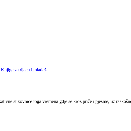
•
Knjige za djecu i mladež
kativne slikovnice toga vremena gdje se kroz priče i pjesme, uz raskošn