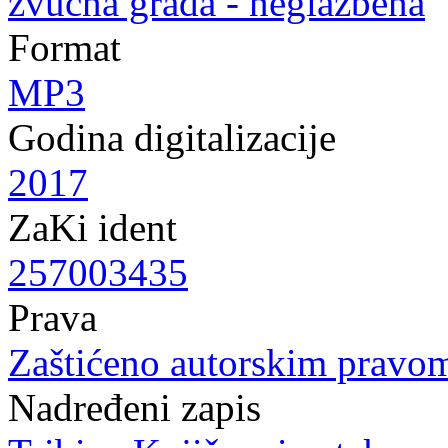
zvučna građa - neglazbena
Format
MP3
Godina digitalizacije
2017
ZaKi ident
257003435
Prava
Zaštićeno autorskim pravo
Nadređeni zapis