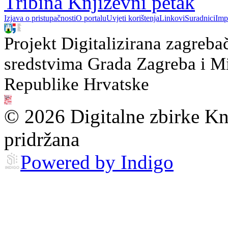
Tribina Književni petak
Izjava o pristupačnosti
O portalu
Uvjeti korištenja
Linkovi
Suradnici
Imp
Projekt Digitalizirana zagreba
sredstvima Grada Zagreba i Min
Republike Hrvatske
© 2026 Digitalne zbirke Kn
pridržana
Powered by Indigo