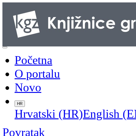
Početna
O portalu
Novo
HR
Hrvatski (HR)
English (E
Povratak