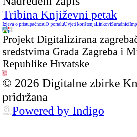
Nadređeni zapis
Tribina Književni petak
Izjava o pristupačnosti
O portalu
Uvjeti korištenja
Linkovi
Suradnici
Imp
Projekt Digitalizirana zagreba
sredstvima Grada Zagreba i Min
Republike Hrvatske
© 2026 Digitalne zbirke Kn
pridržana
Powered by Indigo