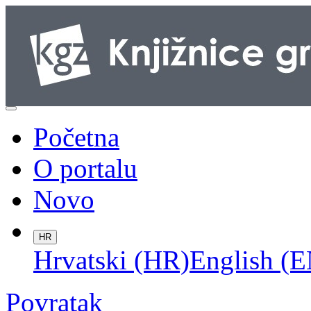
Početna
O portalu
Novo
HR
Hrvatski (HR)
English (E
Povratak