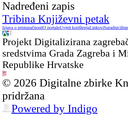
Nadređeni zapis
Tribina Književni petak
Izjava o pristupačnosti
O portalu
Uvjeti korištenja
Linkovi
Suradnici
Imp
Projekt Digitalizirana zagreba
sredstvima Grada Zagreba i Min
Republike Hrvatske
© 2026 Digitalne zbirke Kn
pridržana
Powered by Indigo