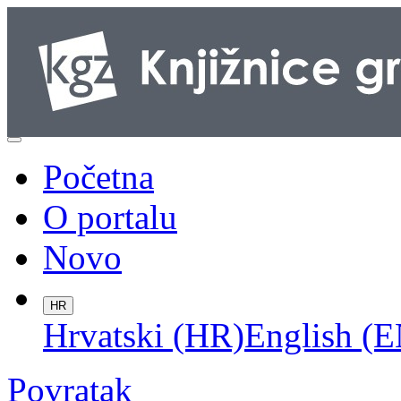
Početna
O portalu
Novo
HR
Hrvatski (HR)
English (E
Povratak