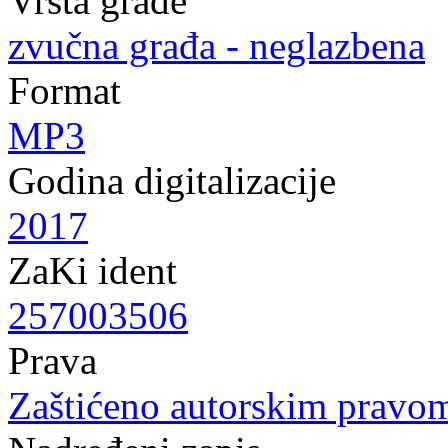
Vrsta građe
zvučna građa - neglazbena
Format
MP3
Godina digitalizacije
2017
ZaKi ident
257003506
Prava
Zaštićeno autorskim pravo