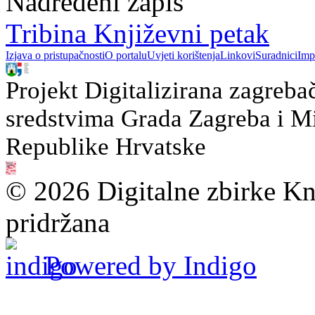
Nadređeni zapis
Tribina Književni petak
Izjava o pristupačnosti
O portalu
Uvjeti korištenja
Linkovi
Suradnici
Imp
Projekt Digitalizirana zagreba
sredstvima Grada Zagreba i Min
Republike Hrvatske
© 2026 Digitalne zbirke Kn
pridržana
Powered by Indigo