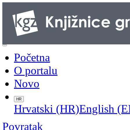
Početna
O portalu
Novo
HR
Hrvatski (HR)
English (E
Povratak