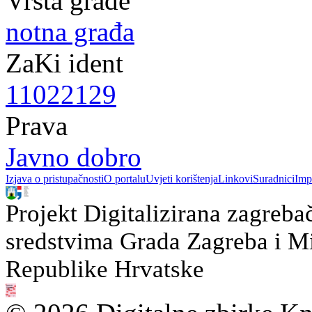
Vrsta građe
notna građa
ZaKi ident
11022129
Prava
Javno dobro
Izjava o pristupačnosti
O portalu
Uvjeti korištenja
Linkovi
Suradnici
Imp
Projekt Digitalizirana zagreba
sredstvima Grada Zagreba i Min
Republike Hrvatske