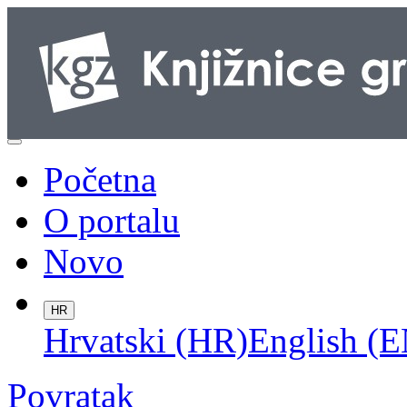
Početna
O portalu
Novo
HR
Hrvatski (HR)
English (E
Povratak