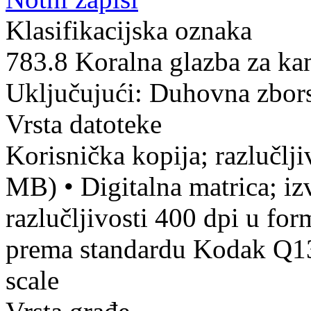
Klasifikacijska oznaka
783.8 Koralna glazba za kant
Uključujući: Duhovna zbor
Vrsta datoteke
Korisnička kopija; razlučlj
MB)
•
Digitalna matrica; iz
razlučljivosti 400 dpi u fo
prema standardu Kodak Q13 
scale