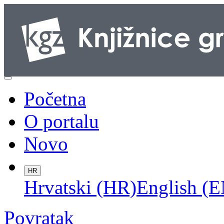
Početna
O portalu
Novo
HR
Hrvatski (HR)
English (E
Povratak