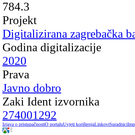
784.3
Projekt
Digitalizirana zagrebačka b
Godina digitalizacije
2020
Prava
Javno dobro
Zaki Ident izvornika
274001292
Izjava o pristupačnosti
O portalu
Uvjeti korištenja
Linkovi
Suradnici
Imp