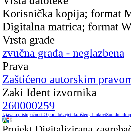
Vrsta datoteke
Korisnička kopija; format
Digitalna matrica; format 
Vrsta građe
zvučna građa - neglazbena
Prava
Zaštićeno autorskim pravo
Zaki Ident izvornika
260000259
Izjava o pristupačnosti
O portalu
Uvjeti korištenja
Linkovi
Suradnici
Imp
Projekt Digitalizirana zagreba