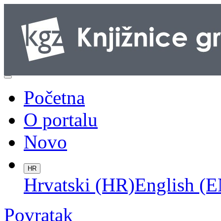
Početna
O portalu
Novo
HR
Hrvatski (HR)
English (E
Povratak