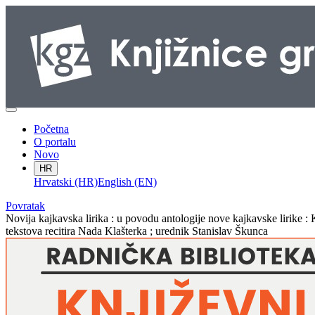
Početna
O portalu
Novo
HR
Hrvatski (HR)
English (EN)
Povratak
Novija kajkavska lirika : u povodu antologije nove kajkavske lirike
tekstova recitira Nada Klašterka ; urednik Stanislav Škunca