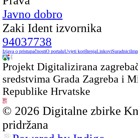
Prava
Javno dobro
Zaki Ident izvornika
94037738
Izjava o pristupačnosti
O portalu
Uvjeti korištenja
Linkovi
Suradnici
Imp
Projekt Digitalizirana zagreba
sredstvima Grada Zagreba i Min
Republike Hrvatske
© 2026 Digitalne zbirke Kn
pridržana