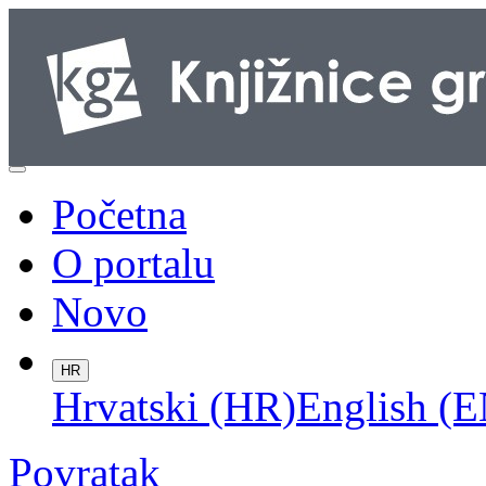
Početna
O portalu
Novo
HR
Hrvatski (HR)
English (E
Povratak