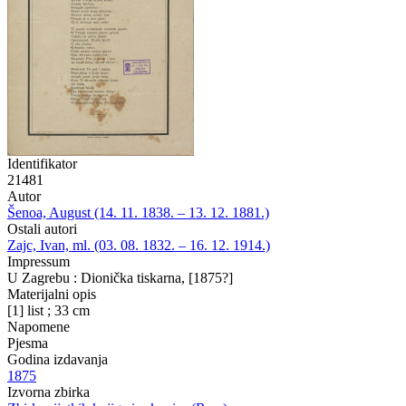
Identifikator
21481
Autor
Šenoa, August (14. 11. 1838. – 13. 12. 1881.)
Ostali autori
Zajc, Ivan, ml. (03. 08. 1832. – 16. 12. 1914.)
Impressum
U Zagrebu : Dionička tiskarna, [1875?]
Materijalni opis
[1] list ; 33 cm
Napomene
Pjesma
Godina izdavanja
1875
Izvorna zbirka