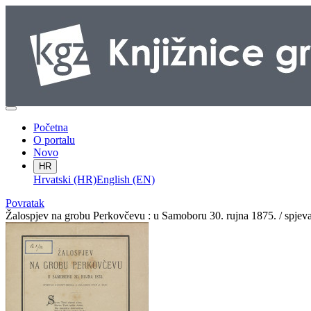
Početna
O portalu
Novo
HR
Hrvatski (HR)
English (EN)
Povratak
Žalospjev na grobu Perkovčevu : u Samoboru 30. rujna 1875. / spjeva