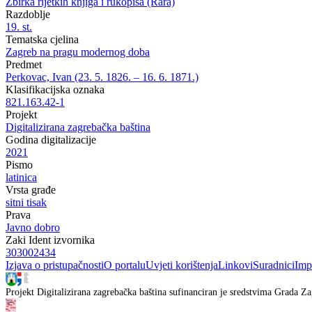
Zbirka rijetkih knjiga i rukopisa (Rara)
Razdoblje
19. st.
Tematska cjelina
Zagreb na pragu modernog doba
Predmet
Perkovac, Ivan (23. 5. 1826. – 16. 6. 1871.)
Klasifikacijska oznaka
821.163.42-1
Projekt
Digitalizirana zagrebačka baština
Godina digitalizacije
2021
Pismo
latinica
Vrsta građe
sitni tisak
Prava
Javno dobro
Zaki Ident izvornika
303002434
Izjava o pristupačnosti
O portalu
Uvjeti korištenja
Linkovi
Suradnici
Imp
Projekt Digitalizirana zagrebačka baština sufinanciran je sredstvima Grada Za