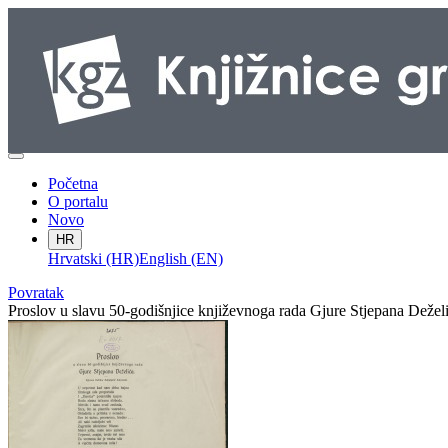
Početna
O portalu
Novo
HR
Hrvatski (HR)
English (EN)
Povratak
Proslov u slavu 50-godišnjice književnoga rada Gjure Stjepana Dežel