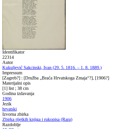
Identifikator
22314
Autor
Kukuljević Sakcinski, Ivan (29. 5. 1816. – 1. 8. 1889.)
Impressum
[Zagreb?] : [Družba „Braća Hrvatskoga Zmaja“?], [1906?]
Materijalni opis
[1] list ; 38 cm
Godina izdavanja
1906
Jezik
hrvatski
Izvorna zbirka
Zbirka rijetkih knjiga i rukopisa (Rara)
Razdoblje