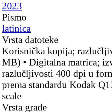
2023
Pismo
latinica
Vrsta datoteke
Korisnička kopija; razlučlj
MB)
•
Digitalna matrica; iz
razlučljivosti 400 dpi u fo
prema standardu Kodak Q13 
scale
Vrsta građe