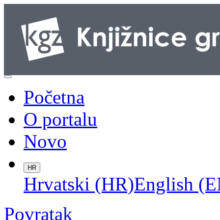
Početna
O portalu
Novo
HR
Hrvatski (HR)
English (E
Povratak