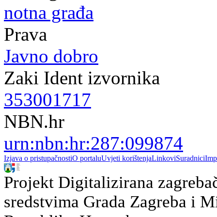
notna građa
Prava
Javno dobro
Zaki Ident izvornika
353001717
NBN.hr
urn:nbn:hr:287:099874
Izjava o pristupačnosti
O portalu
Uvjeti korištenja
Linkovi
Suradnici
Imp
Projekt Digitalizirana zagreba
sredstvima Grada Zagreba i Min