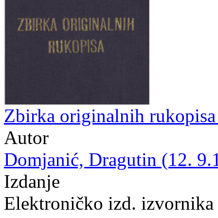
Zbirka originalnih rukopis
Autor
Domjanić, Dragutin (12. 9.
Izdanje
Elektroničko izd. izvornika