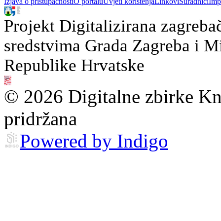
Izjava o pristupačnosti
O portalu
Uvjeti korištenja
Linkovi
Suradnici
Imp
Projekt Digitalizirana zagreba
sredstvima Grada Zagreba i Min
Republike Hrvatske
© 2026 Digitalne zbirke Kn
pridržana
Powered by Indigo