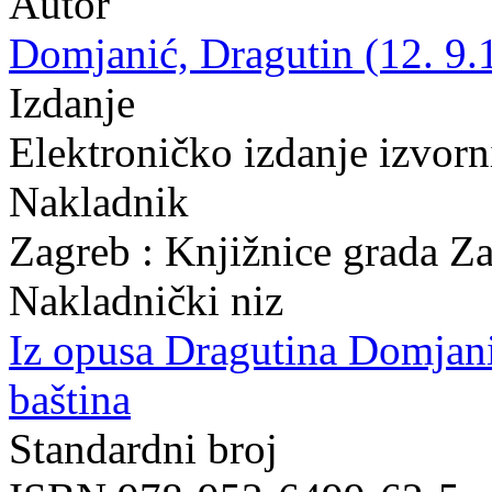
Autor
Domjanić, Dragutin (12. 9.
Izdanje
Elektroničko izdanje izvor
Nakladnik
Zagreb : Knjižnice grada Z
Nakladnički niz
Iz opusa Dragutina Domjan
baština
Standardni broj