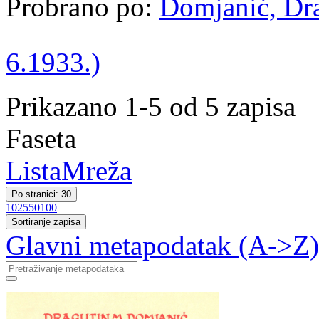
Probrano po:
Domjanić, Dra
6.1933.)
Prikazano 1-5 od 5 zapisa
Faseta
Lista
Mreža
Po stranici: 30
10
25
50
100
Sortiranje zapisa
Glavni metapodatak (A->Z)