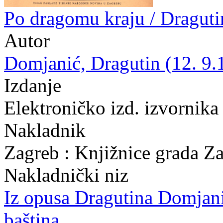
Po dragomu kraju / Dragut
Autor
Domjanić, Dragutin (12. 9.
Izdanje
Elektroničko izd. izvornika
Nakladnik
Zagreb : Knjižnice grada Z
Nakladnički niz
Iz opusa Dragutina Domjan
baština