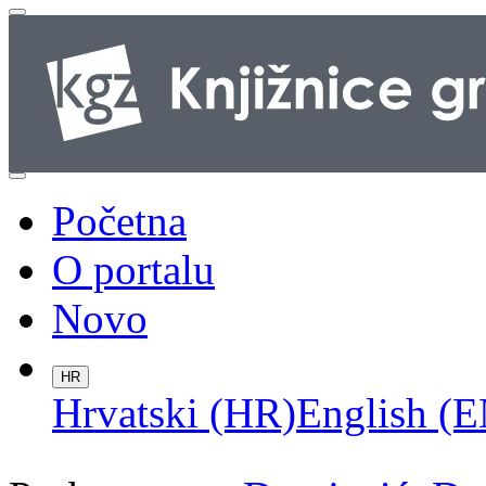
Početna
O portalu
Novo
HR
Hrvatski (HR)
English (E