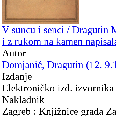
V suncu i senci / Dragutin 
i z rukom na kamen napisal
Autor
Domjanić, Dragutin (12. 9.
Izdanje
Elektroničko izd. izvornika
Nakladnik
Zagreb : Knjižnice grada Z