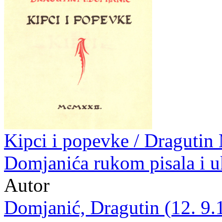
Kipci i popevke / Dragutin
Domjanića rukom pisala i u
Autor
Domjanić, Dragutin (12. 9.