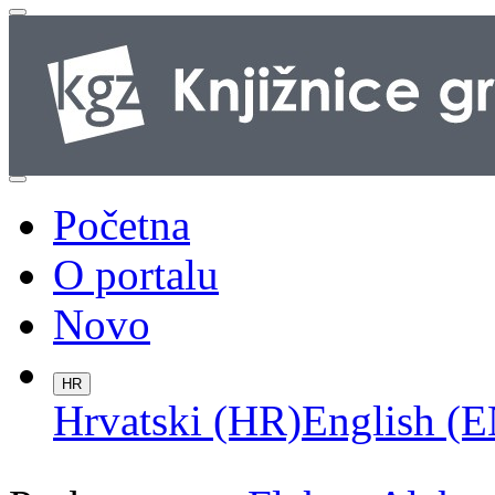
Početna
O portalu
Novo
HR
Hrvatski (HR)
English (E