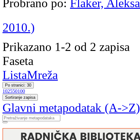
Probrano po:
Flaker, Aleksa
2010.)
Prikazano 1-2 od 2 zapisa
Faseta
Lista
Mreža
Po stranici: 30
10
25
50
100
Sortiranje zapisa
Glavni metapodatak (A->Z)