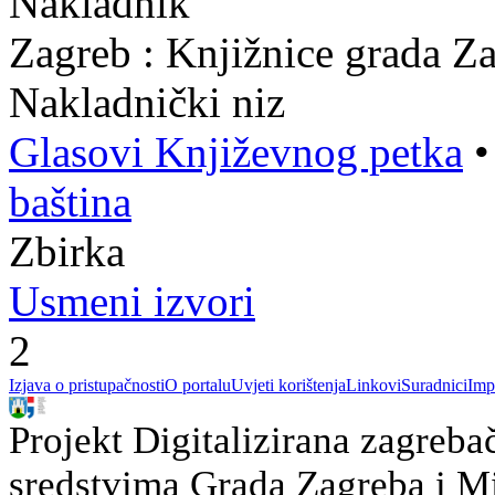
Nakladnik
Zagreb : Knjižnice grada Z
Nakladnički niz
Glasovi Književnog petka
baština
Zbirka
Usmeni izvori
2
Izjava o pristupačnosti
O portalu
Uvjeti korištenja
Linkovi
Suradnici
Imp
Projekt Digitalizirana zagreba
sredstvima Grada Zagreba i Min