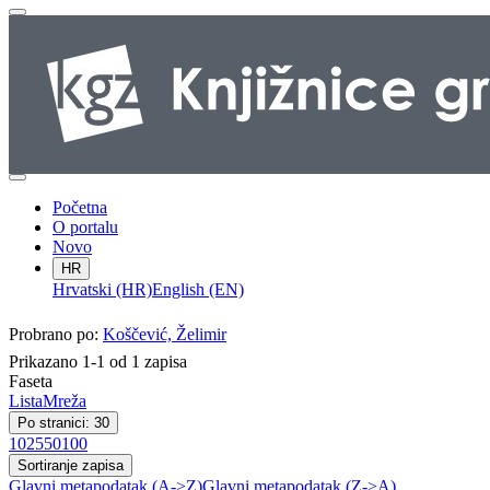
Početna
O portalu
Novo
HR
Hrvatski (HR)
English (EN)
Probrano po:
Koščević, Želimir
Prikazano 1-1 od 1 zapisa
Faseta
Lista
Mreža
Po stranici: 30
10
25
50
100
Sortiranje zapisa
Glavni metapodatak (A->Z)
Glavni metapodatak (Z->A)