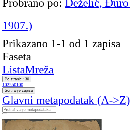
Probrano po:
Deželić, Đuro 
1907.)
Prikazano 1-1 od 1 zapisa
Faseta
Lista
Mreža
Po stranici: 30
10
25
50
100
Sortiranje zapisa
Glavni metapodatak (A->Z)