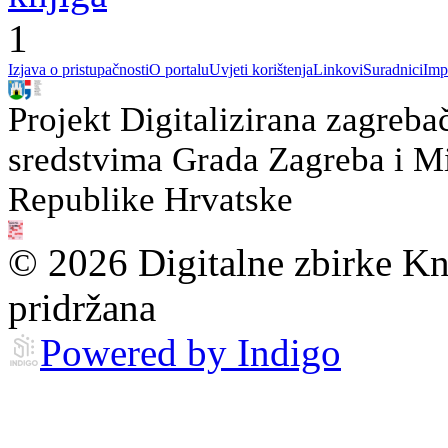
1
Izjava o pristupačnosti
O portalu
Uvjeti korištenja
Linkovi
Suradnici
Imp
Projekt Digitalizirana zagreba
sredstvima Grada Zagreba i Min
Republike Hrvatske
© 2026 Digitalne zbirke Kn
pridržana
Powered by Indigo