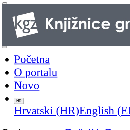
Početna
O portalu
Novo
HR
Hrvatski (HR)
English (E