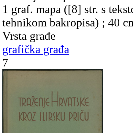
1 graf. mapa ([8] str. s teks
tehnikom bakropisa) ; 40 c
Vrsta građe
grafička građa
7