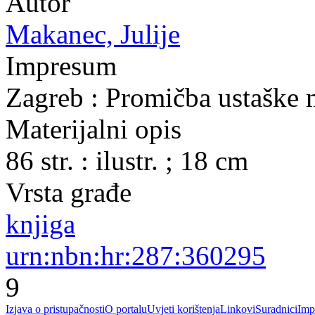
Autor
Makanec, Julije
Impresum
Zagreb : Promičba ustaške 
Materijalni opis
86 str. : ilustr. ; 18 cm
Vrsta građe
knjiga
urn:nbn:hr:287:360295
9
Izjava o pristupačnosti
O portalu
Uvjeti korištenja
Linkovi
Suradnici
Imp