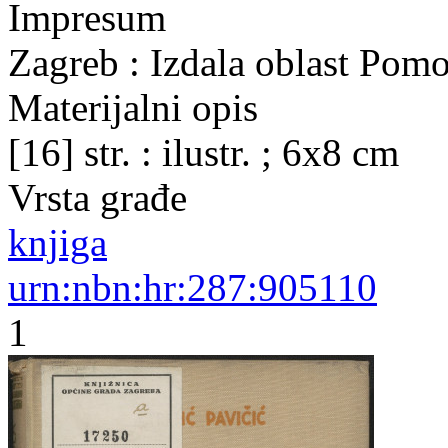
Impresum
Zagreb : Izdala oblast Pom
Materijalni opis
[16] str. : ilustr. ; 6x8 cm
Vrsta građe
knjiga
urn:nbn:hr:287:905110
1