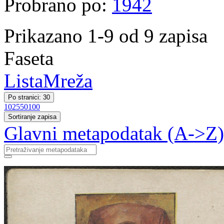
Probrano po:
1942
Prikazano 1-9 od 9 zapisa
Faseta
Lista
Mreža
Po stranici: 30
10
25
50
100
Sortiranje zapisa
Glavni metapodatak (A->Z)