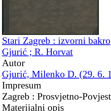
Stari Zagreb : izvorni bakr
Gjurić ; R. Horvat
Autor
Gjurić, Milenko D. (29. 6. 
Impresum
Zagreb : Prosvjetno-Povjes
Materijalni opis