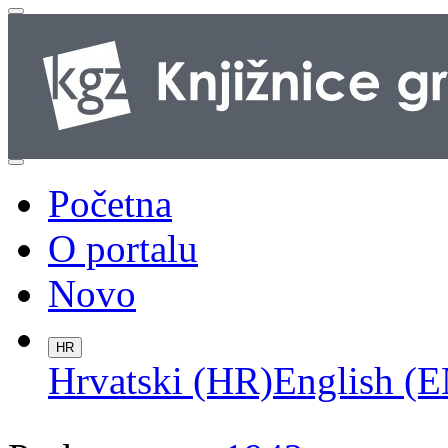
Početna
O portalu
Novo
HR
Hrvatski (HR)
English (E