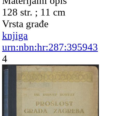
Materijalni opis
128 str. ; 11 cm
Vrsta građe
knjiga
urn:nbn:hr:287:395943
4