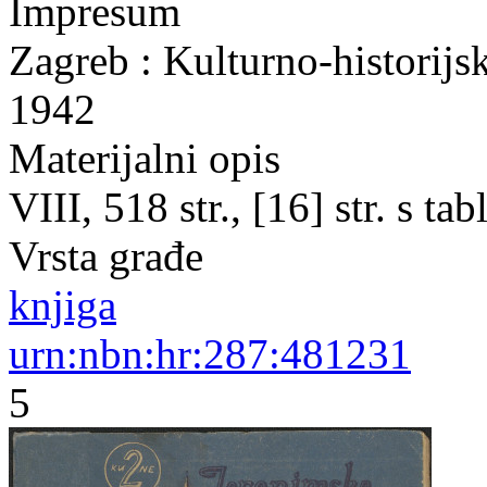
Impresum
Zagreb : Kulturno-historijs
1942
Materijalni opis
VIII, 518 str., [16] str. s t
Vrsta građe
knjiga
urn:nbn:hr:287:481231
5