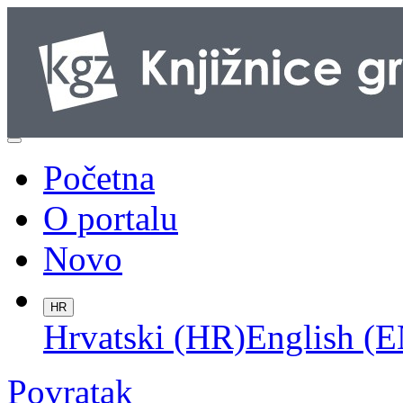
Početna
O portalu
Novo
HR
Hrvatski (HR)
English (E
Povratak