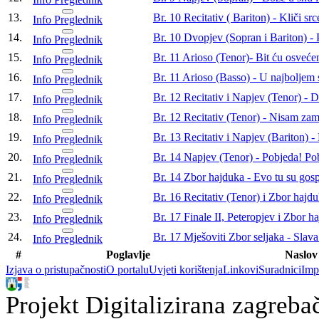
13.
Br. 10 Recitativ ( Bariton) - Kliči src
Info
Preglednik
14.
Br. 10 Dvopjev (Sopran i Bariton) - 
Info
Preglednik
15.
Br. 11 Arioso (Tenor)- Bit ću osveće
Info
Preglednik
16.
Br. 11 Arioso (Basso) - U najboljem 
Info
Preglednik
17.
Br. 12 Recitativ i Napjev (Tenor) - D
Info
Preglednik
18.
Br. 12 Recitativ (Tenor) - Nisam za
Info
Preglednik
19.
Br. 13 Recitativ i Napjev (Bariton) -
Info
Preglednik
20.
Br. 14 Napjev (Tenor) - Pobjeda! Po
Info
Preglednik
21.
Br. 14 Zbor hajduka - Evo tu su gos
Info
Preglednik
22.
Br. 16 Recitativ (Tenor) i Zbor hajdu
Info
Preglednik
23.
Br. 17 Finale II, Peteropjev i Zbor 
Info
Preglednik
24.
Br. 17 Mješoviti Zbor seljaka - Slava
Info
Preglednik
#
Poglavlje
Naslov
Izjava o pristupačnosti
O portalu
Uvjeti korištenja
Linkovi
Suradnici
Imp
Projekt Digitalizirana zagreba