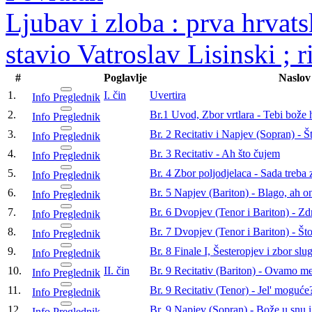
Ljubav i zloba : prva hrvats
stavio Vatroslav Lisinski ; 
#
Poglavlje
Naslov
1.
I. čin
Uvertira
Info
Preglednik
2.
Br.1 Uvod, Zbor vrtlara - Tebi bože 
Info
Preglednik
3.
Br. 2 Recitativ i Napjev (Sopran) - Š
Info
Preglednik
4.
Br. 3 Recitativ - Ah što čujem
Info
Preglednik
5.
Br. 4 Zbor poljodjelaca - Sada treba 
Info
Preglednik
6.
Br. 5 Napjev (Bariton) - Blago, ah 
Info
Preglednik
7.
Br. 6 Dvopjev (Tenor i Bariton) - Zd
Info
Preglednik
8.
Br. 7 Dvopjev (Tenor i Bariton) - Š
Info
Preglednik
9.
Br. 8 Finale I, Šesteropjev i zbor slu
Info
Preglednik
10.
II. čin
Br. 9 Recitativ (Bariton) - Ovamo me
Info
Preglednik
11.
Br. 9 Recitativ (Tenor) - Jel' moguće
Info
Preglednik
12.
Br. 9 Napjev (Sopran) - Bože u snu i
Info
Preglednik