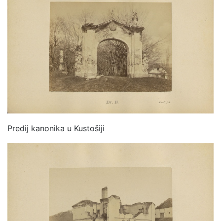
Predij kanonika u Kustošiji