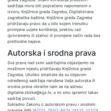
sadržaja mora biti popraćeno napomenom o
izvoru: Knjižnice grada Zagreba, Digitalizirana
zagrebačka baština. Knjižnice grada Zagreba
pridržavaju pravo da u bilo kojem trenutku
promjene uvjete korištenja, prekinu rad
(privremeno ili stalno) ili promjene način rada bez
prethodne najave.
Autorska i srodna prava
Sva prava nad svim sadržajima objavljenim na
mrežnom mjestu pridržavaju Knjižnice grada
Zagreba. Ukoliko smatrate da su objavom
određenog sadržaja narušena Vaša autorska ili
srodna prava obratite nam se na adresu
digitalne.zbirke@kgz.hr, a mi smo spremni takav
sadržaj povući.
Sukladno Zakonu o autorskom pravu i srodnim
pravima (NN
167/03
,
79/07
,
80/11
,
141/13
,
127/14
,