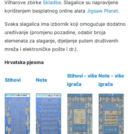
Vilharove zbirke
Skladbe.
Slagalice su napravljene
korištenjem besplatnog online alata
Jigsaw Planet
.
Svaka slagalica ima izbornik koji omogućuje dodatno
uređivanje (promjenu pozadine, odabir broja
elemenata za slaganje, dijeljenje putem društvenih
mreža i elektroničke pošte i dr.).
Hrvatska pjesma
Stihovi - više
Note - više
Stihovi
Note
igrača
igrača