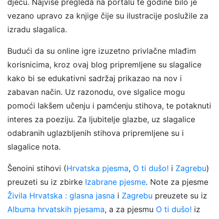
djecu. Najviše pregleda na portalu te godine bilo je
vezano upravo za knjige čije su ilustracije poslužile za
izradu slagalica.
Budući da su online igre izuzetno privlačne mlađim
korisnicima, kroz ovaj blog pripremljene su slagalice
kako bi se edukativni sadržaj prikazao na nov i
zabavan način. Uz razonodu, ove slgalice mogu
pomoći lakšem učenju i pamćenju stihova, te potaknuti
interes za poeziju. Za ljubitelje glazbe, uz slagalice
odabranih uglazbljenih stihova pripremljene su i
slagalice nota.
Šenoini stihovi (
Hrvatska pjesma
,
O ti dušo!
i
Zagrebu
)
preuzeti su iz zbirke
Izabrane pjesme
. Note za pjesme
Živila Hrvatska : glasna jasna
i
Zagrebu
preuzete su iz
Albuma hrvatskih pjesama
, a za pjesmu
O ti dušo!
iz