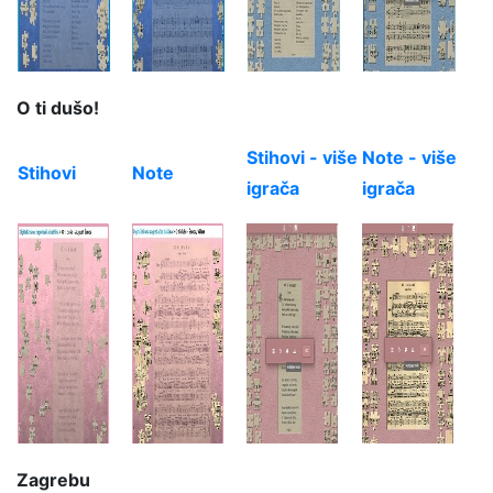
O ti dušo!
Stihovi - više
Note - više
Stihovi
Note
igrača
igrača
Zagrebu