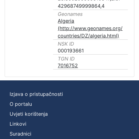
42968749999864,4
Geonames
Algeria
(http://www.geonames.org/
countries/DZ/algeria.html)
NSK ID
000193661
TGN ID
7016752
Izjava o pristupačnosti
O portalu
Uvjeti korištenja
Linkovi
Suradnici