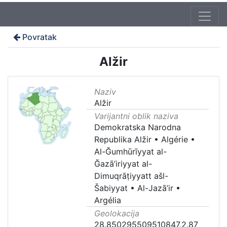
Povratak
Alžir
Naziv
Alžir
Varijantni oblik naziva
Demokratska Narodna
Republika Alžir
•
Algérie
•
Al-Ğumhūrīyyat al-
Ğazā’iriyyat al-
Dimuqrāṭiyyatt ašl-
Šabiyyat
•
Al-Jazā’ir
•
Argélia
Geolokacija
28.850295509510847,2.87