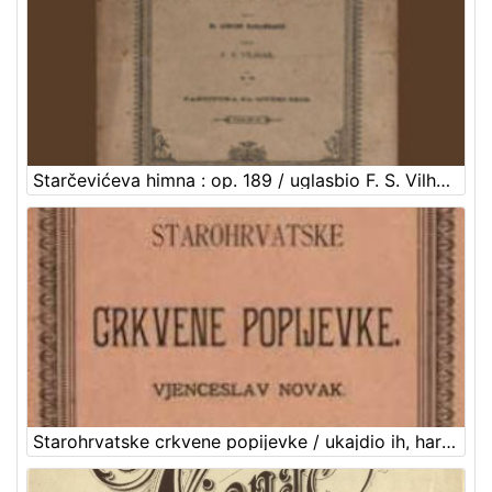
Starčevićeva himna : op. 189 / uglasbio F. S. Vilhar ; spjevao dr. August Harambašić
Starohrvatske crkvene popijevke / ukajdio ih, harmonizovao i tekstove im priudesio Vjenceslav Novak