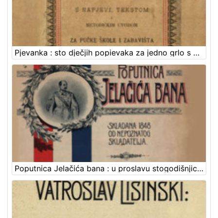
Pjevanka : sto dječjih popievaka za jedno grlo s napjevi, tekstom i metodičkim uvodom : za pučke škole i zabavišta / uredio Fr. Š. Kuhač
Poputnica Jelačića bana : u proslavu stogodišnjice rodjenja bana Josipa grofa Jelačića izdala Knjižara dioničke tiskare.