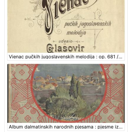
Vienac pučkih jugoslavenskih melodija : op. 681 / udesio za glasovir Ivan pl. Zajc
Album dalmatinskih narodnih pjesama : pjesme iz južnih krajeva / ukajdio i lahku glasovirsku pratnju udesio Š. Bosiljevac