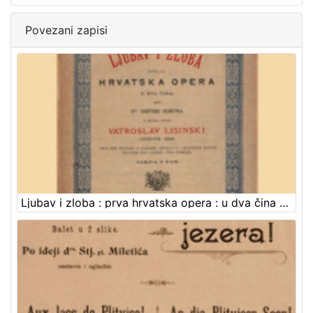
Povezani zapisi
Ljubav i zloba : prva hrvatska opera : u dva čina / u muziku stavio Vatroslav Lisinski ; rieči dra. Dimitrije Demetra