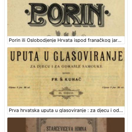
Porin ili Oslobodjenje Hrvata ispod franačkog jarma : junačka opera u 5 čina / Uglazbio Vatroslav Lisinski ; [libreto] dr. Dimitrije Demeter ; glasovirsku udesbu složio Srećko Albini
Prva hrvatska uputa u glasoviranje : za djecu i odrasle samouke / sastavio Fr. Š. Kuhač