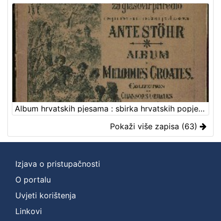
Album hrvatskih pjesama : sbirka hrvatskih popjevaka = Album des melodies croates : collection des chansons croates / za glasovir priredio i svojim učenikom za naukovnu porabu sastavio Ante Stöhr
Pokaži više zapisa (63)
Izjava o pristupačnosti
O portalu
Uvjeti korištenja
Linkovi