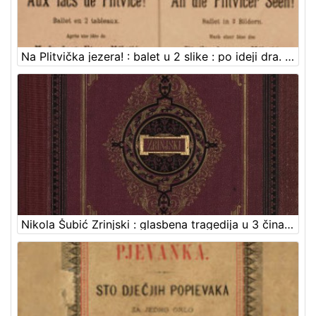
Na Plitvička jezera! : balet u 2 slike : po ideji dra. Stj. pl Miletića = Aux lacs de Plitvice! : ballet en 2 tableaux : apres une idee de M. le doct. Et. de Miletić = An die Plitvicer Seen! : Bellet in 2 Bildern : nach einer Idee des Dr. Stephan von Miletić / sastavio i uglazbio Felix Albini
Nikola Šubić Zrinjski : glasbena tragedija u 3 čina (8 slika) : op. 403 / glasbotvorio Ivan pl. Zajc ; po drami Teodora Körnera napisao Hugo Badalić ; priređeno po sladatelju za glasovir ujedno s pjevanjem i sa hrvatskim i talijanskim tekstom. Zagreb, [1884].