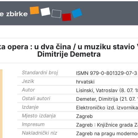
a opera : u dva čina / u muziku stavio V
Dimitrije Demetra
Standardni broj
ISMN 979-0-801329-07-3
Jezik
hrvatski
Autor
Lisinski, Vatroslav (8. 07. 1
Ostali autori
Demeter, Dimitrija (21. 07. 
Izdanje
Elektroničko izd. izvornik
Mjesto izdanja
Zagreb
Impresum
Zagreb : Knjižnice grada 
Nakladnički niz
Zagreb na pragu moderno