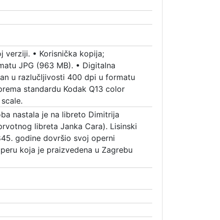
 verziji.
•
Korisnička kopija;
ormatu JPG (963 MB).
•
Digitalna
iran u razlučljivosti 400 dpi u formatu
 prema standardu Kodak Q13 color
scale.
ba nastala je na libreto Dimitrija
rvotnog libreta Janka Cara). Lisinski
845. godine dovršio svoj operni
operu koja je praizvedena u Zagrebu