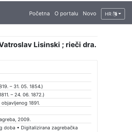
Početna
O portalu
Novo
HR
atroslav Lisinski ; rieči dra.
819. – 31. 05. 1854.)
1811. – 24. 06. 1872.)
a objavljenog 1891.
Zagreba, 2009.
g doba
•
Digitalizirana zagrebačka