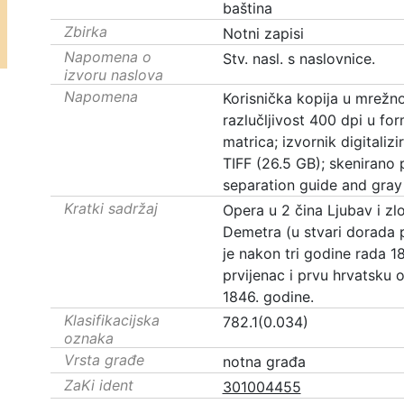
baština
Zbirka
Notni zapisi
Napomena o
Stv. nasl. s naslovnice.
izvoru naslova
Napomena
Korisnička kopija u mrežnoj
razlučljivost 400 dpi u f
matrica; izvornik digitaliz
TIFF (26.5 GB); skenirano
separation guide and gray 
Kratki sadržaj
Opera u 2 čina Ljubav i zlo
Demetra (u stvari dorada p
je nakon tri godine rada 1
prvijenac i prvu hrvatsku 
1846. godine.
Klasifikacijska
782.1(0.034)
oznaka
Vrsta građe
notna građa
ZaKi ident
301004455