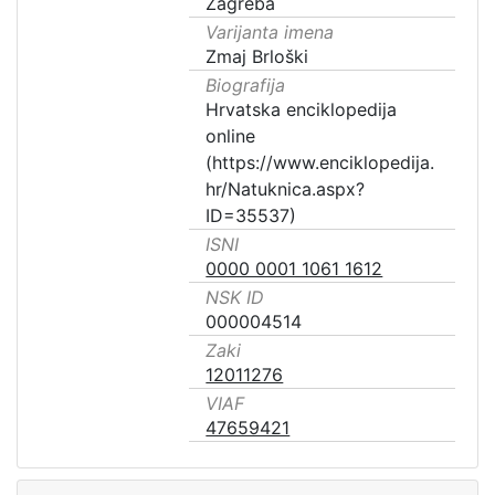
Zagreba
Varijanta imena
Zmaj Brloški
Biografija
Hrvatska enciklopedija
online
(https://www.enciklopedija.
hr/Natuknica.aspx?
ID=35537)
ISNI
0000 0001 1061 1612
NSK ID
000004514
Zaki
12011276
VIAF
47659421