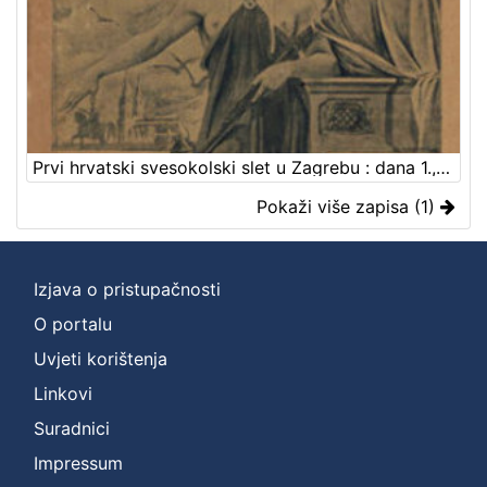
Prvi hrvatski svesokolski slet u Zagrebu : dana 1., 2., 3. i 4. rujna god. 1906. / priredjuje ga Savez hrvatskih sokolskih društava ; [uredio Lav Mazzura]
Pokaži više zapisa (1)
Izjava o pristupačnosti
O portalu
Uvjeti korištenja
Linkovi
Suradnici
Impressum