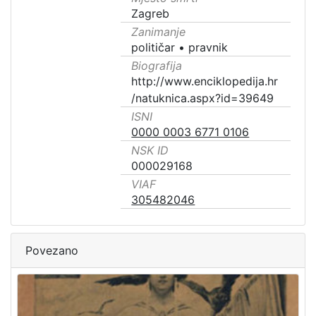
Zagreb
Zanimanje
političar
•
pravnik
Biografija
http://www.enciklopedija.hr
/natuknica.aspx?id=39649
ISNI
0000 0003 6771 0106
NSK ID
000029168
VIAF
305482046
Povezano