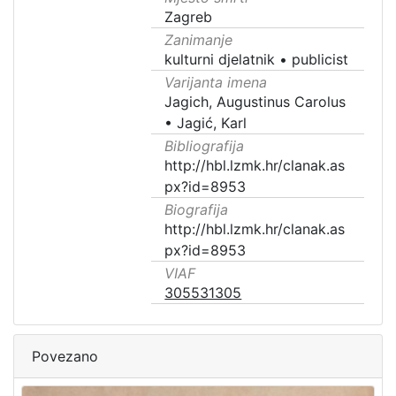
Zagreb
Zanimanje
kulturni djelatnik
•
publicist
Varijanta imena
Jagich, Augustinus Carolus
•
Jagić, Karl
Bibliografija
http://hbl.lzmk.hr/clanak.as
px?id=8953
Biografija
http://hbl.lzmk.hr/clanak.as
px?id=8953
VIAF
305531305
Povezano