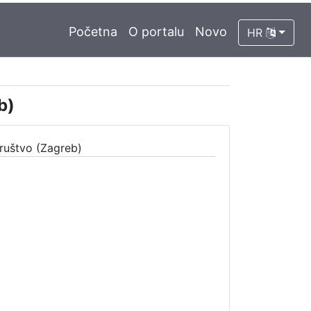
Početna
O portalu
Novo
HR
b)
ruštvo (Zagreb)