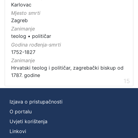
Karlovac
Mjesto smrti
Zagreb
Zanimanje
teolog
•
političar
Godina rođenja-smrti
1752-1827
Zanimanje
Hrvatski teolog i političar, zagrebački biskup od
1787. godine
15
Izjava o pristupačnosti
O portalu
Uvjeti korištenja
Linkovi