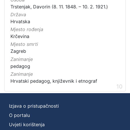
Trstenjak, Davorin (8. 11. 1848. – 10. 2. 1921.)
Država
Hrvatska
Mjesto rođenja
Krčevina
Mjesto smrti
Zagreb
Zanimanje
pedagog
Zanimanje
Hrvatski pedagog, književnik i etnograf
10
Izjava o pristupačnosti
O portalu
Uvjeti korištenja