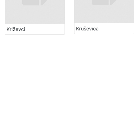
Kruševica
Križevci
Lepoglava
Ladimirevci