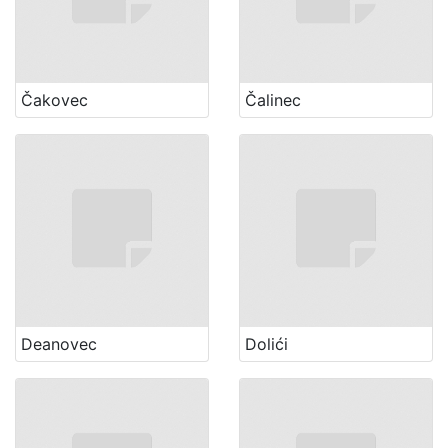
Čakovec
Čalinec
Deanovec
Dolići