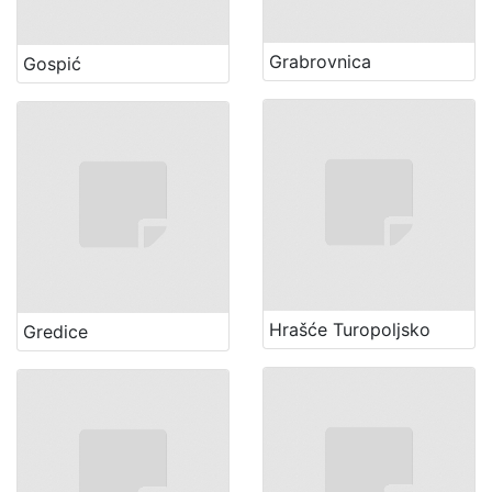
Grabrovnica
Gospić
Hrašće Turopoljsko
Gredice