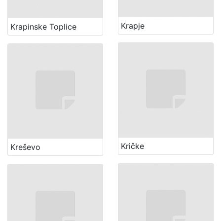
Krapje
Krapinske Toplice
Kričke
Kreševo