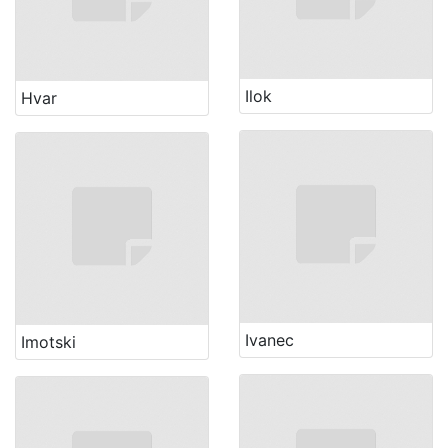
Ilok
Hvar
Ivanec
Imotski