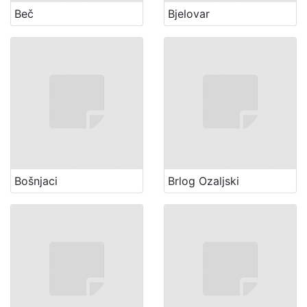
Beč
Bjelovar
Bošnjaci
Brlog Ozaljski