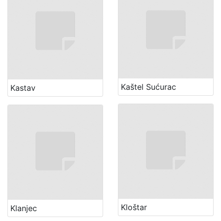
Kaštel Sućurac
Kastav
Kloštar
Klanjec