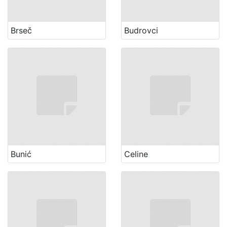
Brseč
Budrovci
Bunić
Celine