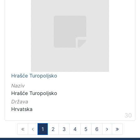
Hrašće Turopoljsko
Naziv
Hrašće Turopoljsko
Država
Hrvatska
30
1
2
3
4
5
6
(current)