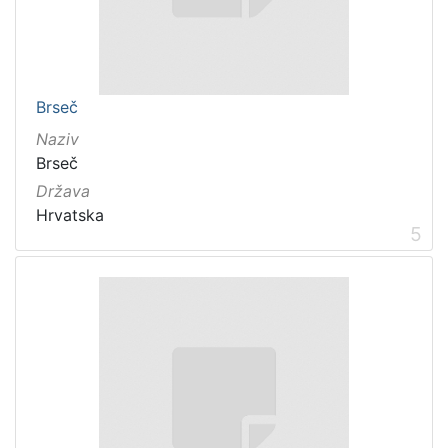
Brseč
Naziv
Brseč
Država
Hrvatska
5