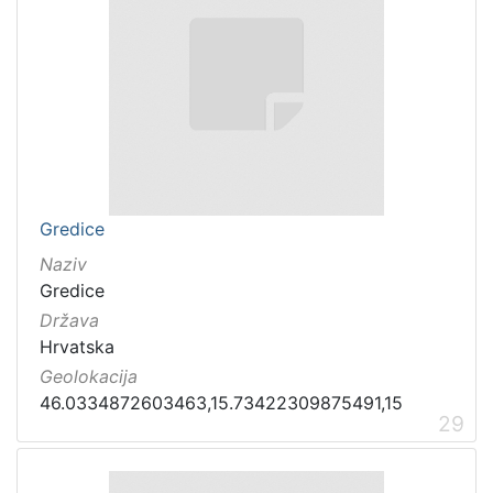
Gredice
Naziv
Gredice
Država
Hrvatska
Geolokacija
46.0334872603463,15.73422309875491,15
29