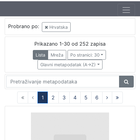
Probrano po:
Hrvatska
Prikazano 1-30 od 252 zapisa
Lista
Mreža
Po stranici: 30
Glavni metapodatak (A->Z)
1
2
3
4
5
6
(current)