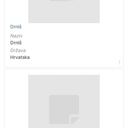
Drniš
Naziv
Drniš
Država
Hrvatska
1