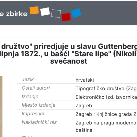
družtvo" priredjuje u slavu Guttenberga
 lipnja 1872., u bašći "Stare lipe" (Nik
svečanost
Jezik
hrvatski
Ostali autori
Tipografičko društvo (Zag
Izdanje
Elektroničko izd. izvornik
Mjesto izdanja
Zagreb
Impresum
Zagreb : Knjižnice grada 
Nakladnički niz
Zagreb na pragu moderno
baština