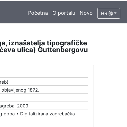
Početna
O portalu
Novo
HR
, iznašatelja tipografičke
olićeva ulica) Guttenbergovu
reb)
a objavljenog 1872.
Zagreba, 2009.
g doba
•
Digitalizirana zagrebačka