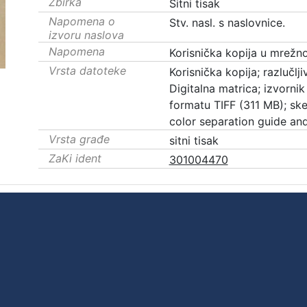
Zbirka
Sitni tisak
Napomena o
Stv. nasl. s naslovnice.
izvoru naslova
Napomena
Korisnička kopija u mrežnoj
Vrsta datoteke
Korisnička kopija; razlučlj
Digitalna matrica; izvornik 
formatu TIFF (311 MB); s
color separation guide and
Vrsta građe
sitni tisak
ZaKi ident
301004470