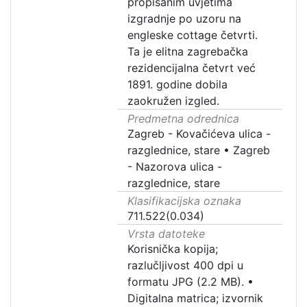
propisanim uvjetima
izgradnje po uzoru na
engleske cottage četvrti.
Ta je elitna zagrebačka
rezidencijalna četvrt već
1891. godine dobila
zaokružen izgled.
Predmetna odrednica
Zagreb - Kovačićeva ulica -
razglednice, stare
•
Zagreb
- Nazorova ulica -
razglednice, stare
Klasifikacijska oznaka
711.522(0.034)
Vrsta datoteke
Korisnička kopija;
razlučljivost 400 dpi u
formatu JPG (2.2 MB).
•
Digitalna matrica; izvornik