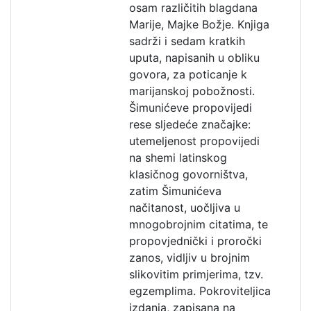
osam različitih blagdana
Marije, Majke Božje. Knjiga
sadrži i sedam kratkih
uputa, napisanih u obliku
govora, za poticanje k
marijanskoj pobožnosti.
Šimunićeve propovijedi
rese sljedeće značajke:
utemeljenost propovijedi
na shemi latinskog
klasičnog govorništva,
zatim Šimunićeva
načitanost, uočljiva u
mnogobrojnim citatima, te
propovjednički i proročki
zanos, vidljiv u brojnim
slikovitim primjerima, tzv.
egzemplima. Pokroviteljica
izdanja, zapisana na