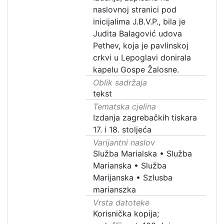
naslovnoj stranici pod
inicijalima J.B.V.P., bila je
Judita Balagović udova
Pethev, koja je pavlinskoj
crkvi u Lepoglavi donirala
kapelu Gospe Žalosne.
Oblik sadržaja
tekst
Tematska cjelina
Izdanja zagrebačkih tiskara
17. i 18. stoljeća
Varijantni naslov
Služba Marialska
•
Služba
Marianska
•
Služba
Marijanska
•
Szlusba
marianszka
Vrsta datoteke
Korisnička kopija;