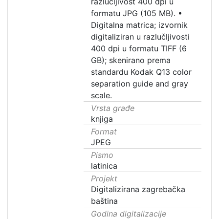
razlučljivost 400 dpi u
formatu JPG (105 MB).
•
Digitalna matrica; izvornik
digitaliziran u razlučljivosti
400 dpi u formatu TIFF (6
GB); skenirano prema
standardu Kodak Q13 color
separation guide and gray
scale.
Vrsta građe
knjiga
Format
JPEG
Pismo
latinica
Projekt
Digitalizirana zagrebačka
baština
Godina digitalizacije