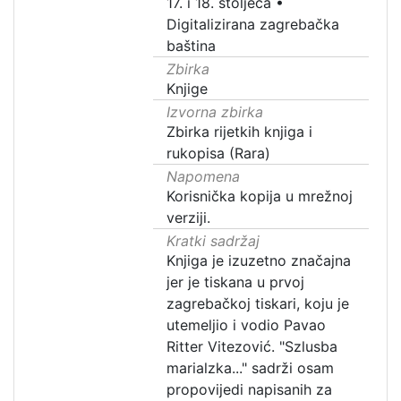
17. i 18. stoljeća
•
Digitalizirana zagrebačka
baština
Zbirka
Knjige
Izvorna zbirka
Zbirka rijetkih knjiga i
rukopisa (Rara)
Napomena
Korisnička kopija u mrežnoj
verziji.
Kratki sadržaj
Knjiga je izuzetno značajna
jer je tiskana u prvoj
zagrebačkoj tiskari, koju je
utemeljio i vodio Pavao
Ritter Vitezović. "Szlusba
marialzka..." sadrži osam
propovijedi napisanih za