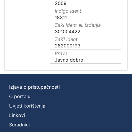
2009
Indigo ident
18311
Zaki ident el. izdanja
301004422
ZaKi ident
282000193
Prava
Javno dobro
Izjava o pristupačnosti
O portalu
Uvjeti korištenja
Linkovi
Suradnici