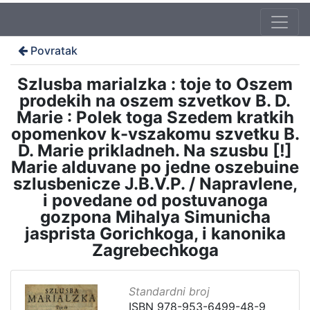
Povratak
Szlusba marialzka : toje to Oszem
prodekih na oszem szvetkov B. D.
Marie : Polek toga Szedem kratkih
opomenkov k-vszakomu szvetku B.
D. Marie prikladneh. Na szusbu [!]
Marie alduvane po jedne oszebuine
szlusbenicze J.B.V.P. / Napravlene,
i povedane od postuvanoga
gozpona Mihalya Simunicha
jasprista Gorichkoga, i kanonika
Zagrebechkoga
Standardni broj
ISBN 978-953-6499-48-9