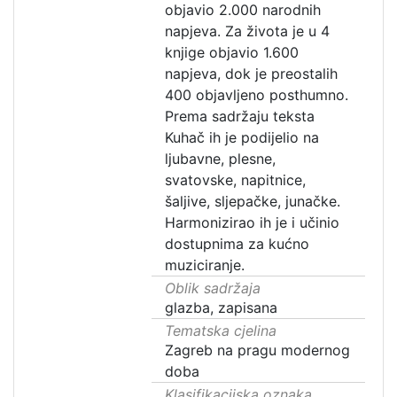
objavio 2.000 narodnih
napjeva. Za života je u 4
knjige objavio 1.600
napjeva, dok je preostalih
400 objavljeno posthumno.
Prema sadržaju teksta
Kuhač ih je podijelio na
ljubavne, plesne,
svatovske, napitnice,
šaljive, sljepačke, junačke.
Harmonizirao ih je i učinio
dostupnima za kućno
muziciranje.
Oblik sadržaja
glazba, zapisana
Tematska cjelina
Zagreb na pragu modernog
doba
Klasifikacijska oznaka