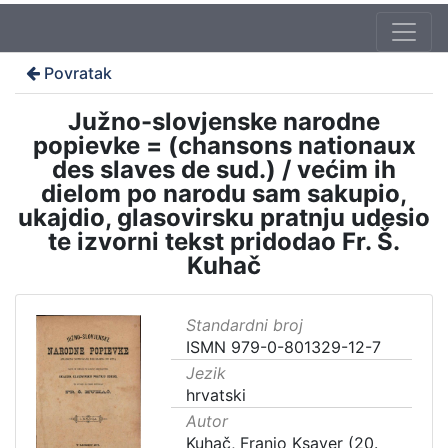
Povratak
Južno-slovjenske narodne
popievke = (chansons nationaux
des slaves de sud.) / većim ih
dielom po narodu sam sakupio,
ukajdio, glasovirsku pratnju udesio
te izvorni tekst pridodao Fr. Š.
Kuhač
Standardni broj
ISMN 979-0-801329-12-7
Jezik
hrvatski
Autor
Kuhač, Franjo Ksaver (20.