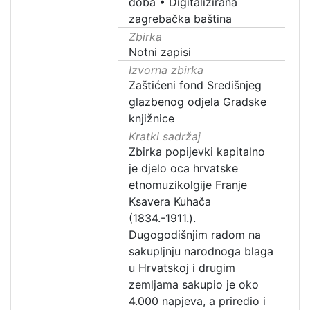
doba
•
Digitalizirana
zagrebačka baština
Zbirka
Notni zapisi
Izvorna zbirka
Zaštićeni fond Središnjeg
glazbenog odjela Gradske
knjižnice
Kratki sadržaj
Zbirka popijevki kapitalno
je djelo oca hrvatske
etnomuzikolgije Franje
Ksavera Kuhača
(1834.-1911.).
Dugogodišnjim radom na
sakupljnju narodnoga blaga
u Hrvatskoj i drugim
zemljama sakupio je oko
4.000 napjeva, a priredio i