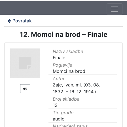
Povratak
12. Momci na brod – Finale
Naziv skladbe
Finale
Poglavlje
Momci na brod
Autor
Zajc, Ivan, ml. (03. 08.
1832. – 16. 12. 1914.)
Broj skladbe
12
Tip građe
audio
Nadređeni zapis