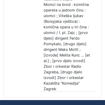
Momci na brod : komična
opereta u jednom činu :
ulomci ; Viteška ljubav
(Boisyjska vještica) :
komična opera u tri čina :
ulomci / I. pl. Zajc ; [prvo
djelo] dirigent Ferdo
Pomykalo, [drugo djelo]
dirigent Maks Mottl ;
[izvode] Melita Kunc ... [et
al.] ; [prvo djelo izvodi]
Zbor i orkestar Radio
Zagreba, [drugo djelo
izvodi] Zbor i orkestar
Kazališta "Komedija"
Zagreb