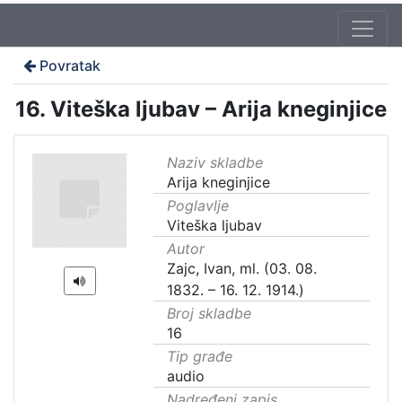
Povratak
16. Viteška ljubav – Arija kneginjice
Naziv skladbe
Arija kneginjice
Poglavlje
Viteška ljubav
Autor
Zajc, Ivan, ml. (03. 08.
1832. – 16. 12. 1914.)
Broj skladbe
16
Tip građe
audio
Nadređeni zapis