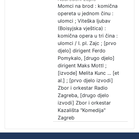
Momci na brod : komična
opereta u jednom činu :
ulomci ; Viteška ljubav
(Boisyjska vještica) :
komična opera u tri čina :
ulomci / I. pl. Zajc ; [prvo
djelo] dirigent Ferdo
Pomykalo, [drugo djelo]
dirigent Maks Mottl ;
[izvode] Melita Kunc ... [et
al.] ; [prvo djelo izvodi]
Zbor i orkestar Radio
Zagreba, [drugo djelo
izvodi] Zbor i orkestar
Kazališta "Komedija"
Zagreb