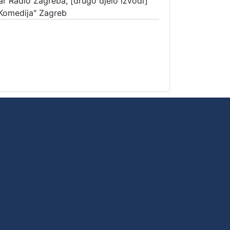
tar Radio Zagreba, [drugo djelo izvodi]
"Komedija" Zagreb