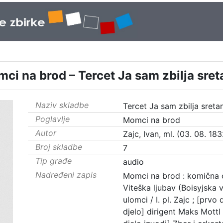
mci na brod – Tercet Ja sam zbilja sret
Naziv skladbe
Tercet Ja sam zbilja sreta
Poglavlje
Momci na brod
Autor
Zajc, Ivan, ml. (03. 08. 1832
Broj skladbe
7
Tip građe
audio
Nadređeni zapis
Momci na brod : komična o
Viteška ljubav (Boisyjska v
ulomci / I. pl. Zajc ; [prv
djelo] dirigent Maks Mottl ;