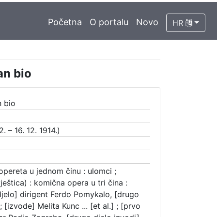
Početna
O portalu
Novo
HR
an bio
n bio
. – 16. 12. 1914.)
pereta u jednom činu : ulomci ;
ještica) : komična opera u tri čina :
o djelo] dirigent Ferdo Pomykalo, [drugo
 [izvode] Melita Kunc ... [et al.] ; [prvo