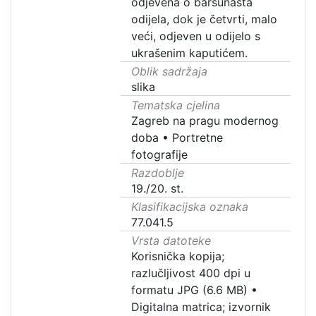
odjevena o baršunasta
odijela, dok je četvrti, malo
veći, odjeven u odijelo s
ukrašenim kaputićem.
Oblik sadržaja
slika
Tematska cjelina
Zagreb na pragu modernog
doba
•
Portretne
fotografije
Razdoblje
19./20. st.
Klasifikacijska oznaka
77.041.5
Vrsta datoteke
Korisnička kopija;
razlučljivost 400 dpi u
formatu JPG (6.6 MB)
•
Digitalna matrica; izvornik