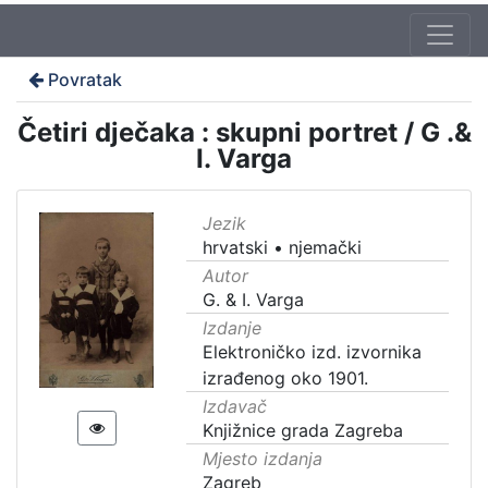
Povratak
Četiri dječaka : skupni portret / G .&
I. Varga
Jezik
hrvatski
•
njemački
Autor
G. & I. Varga
Izdanje
Elektroničko izd. izvornika
izrađenog oko 1901.
Izdavač
Knjižnice grada Zagreba
Mjesto izdanja
Zagreb