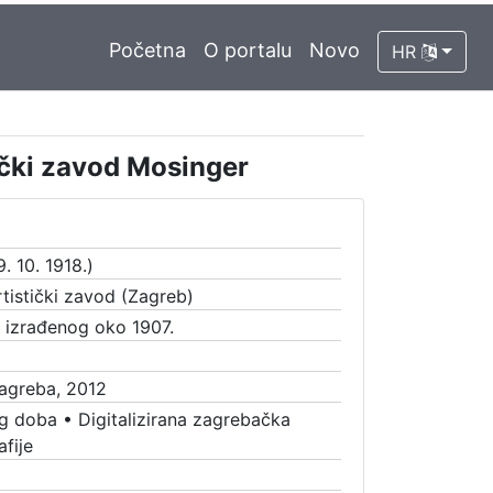
Početna
O portalu
Novo
HR
tički zavod Mosinger
. 10. 1918.)
rtistički zavod (Zagreb)
a izrađenog oko 1907.
Zagreba, 2012
g doba
•
Digitalizirana zagrebačka
fije