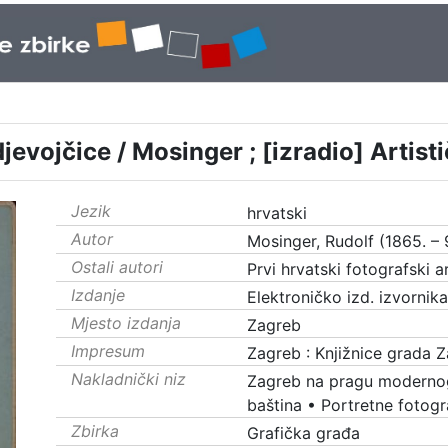
jevojčice / Mosinger ; [izradio] Artis
Jezik
hrvatski
Autor
Mosinger, Rudolf (1865. – 9
Ostali autori
Prvi hrvatski fotografski a
Izdanje
Elektroničko izd. izvornik
Mjesto izdanja
Zagreb
Impresum
Zagreb : Knjižnice grada 
Nakladnički niz
Zagreb na pragu moderno
baština
•
Portretne fotogra
Zbirka
Grafička građa