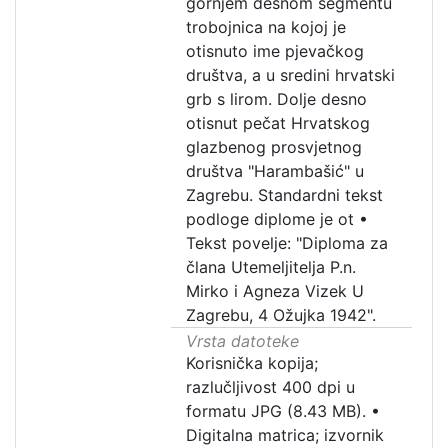
gornjem desnom segmentu
trobojnica na kojoj je
otisnuto ime pjevačkog
društva, a u sredini hrvatski
grb s lirom. Dolje desno
otisnut pečat Hrvatskog
glazbenog prosvjetnog
društva "Harambašić" u
Zagrebu. Standardni tekst
podloge diplome je ot
•
Tekst povelje: "Diploma za
člana Utemeljitelja P.n.
Mirko i Agneza Vizek U
Zagrebu, 4 Ožujka 1942".
Vrsta datoteke
Korisnička kopija;
razlučljivost 400 dpi u
formatu JPG (8.43 MB).
•
Digitalna matrica; izvornik