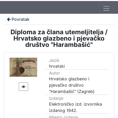
Povratak
Diploma za člana utemeljitelja /
Hrvatsko glazbeno i pjevačko
društvo "Harambašić"
Jezik
hrvatski
Autor
Hrvatsko glazbeno i
pjevačko društvo
"Harambašić" (Zagreb)
Izdanje
Elektroničko izd. izvornika
izdanog 1942.
Mjesto izdanja