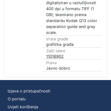
digitaliziran u razlučljivosti
400 dpi u formatu TIFF (1
GB); skenirano prema
standardu Kodak Q13 color
separation guide and gray
scale.
Vrsta građe
grafička građa
ZaKi ident
11016902
Prava
Javno dobro
Izjava o pristupačnosti
O portalu
Uvjeti korištenja