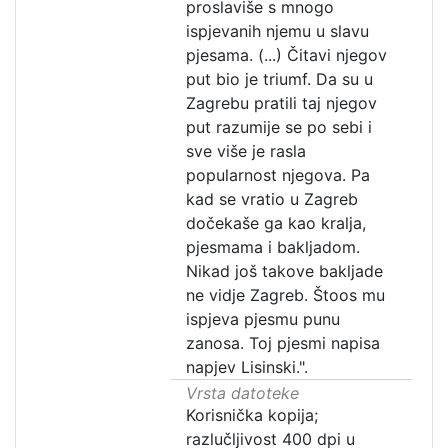
proslaviše s mnogo
ispjevanih njemu u slavu
pjesama. (...) Čitavi njegov
put bio je triumf. Da su u
Zagrebu pratili taj njegov
put razumije se po sebi i
sve više je rasla
popularnost njegova. Pa
kad se vratio u Zagreb
dočekaše ga kao kralja,
pjesmama i bakljadom.
Nikad još takove bakljade
ne vidje Zagreb. Štoos mu
ispjeva pjesmu punu
zanosa. Toj pjesmi napisa
napjev Lisinski.".
Vrsta datoteke
Korisnička kopija;
razlučljivost 400 dpi u