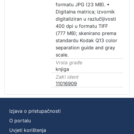
formatu JPG (23 MB).
•
Digitalna matrica; izvornik
digitaliziran u razlučljivosti
400 dpi u formatu TIFF
(777 MB); skenirano prema
standardu Kodak Q13 color
separation guide and gray
scale.
Vrsta građe
knjiga
ZaKi ident
11016909
Izjava o pristupačnosti
O portalu
Uvjeti korištenja