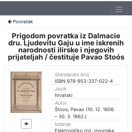
Povratak
Prigodom povratka iz Dalmacie
dru. Ljudevitu Gaju u ime iskrenih
narodnosti ilirske i njegovih
prijateljah / čestituje Pavao Stoós
Standardni broj
ISBN 978-953-337-022-4
Jezik
hrvatski
Autor
Štoos, Pavao (10. 12. 1806.
– 30. 3. 1862.)
Izdanje
Elektroničko izd. izvornika