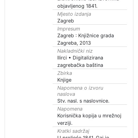
objavljenog 1841.
Mjesto izdanja
Zagreb
Impresum
Zagreb : Knjižnice grada
Zagreba, 2013
Nakladnički niz
Ilirci
•
Digitalizirana
zagrebačka baština
Zbirka
Knjige
Napomena o izvoru
naslova
Stv. nasl. s naslovnice.
Napomena
Korisnička kopija u mrežnoj
verziji.
Kratki sadržaj
U proljeće 1841. Gaj je