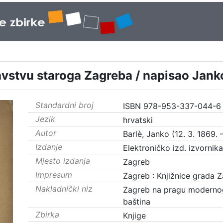
vstvu staroga Zagreba / napisao Jank
Standardni broj
ISBN 978-953-337-044-6
Jezik
hrvatski
Autor
Barlè, Janko (12. 3. 1869. –
Izdanje
Elektroničko izd. izvornik
Mjesto izdanja
Zagreb
Impresum
Zagreb : Knjižnice grada 
Nakladnički niz
Zagreb na pragu moderno
baština
Zbirka
Knjige