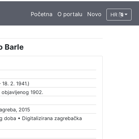
Početna
O portalu
Novo
HR
o Barle
 18. 2. 1941.)
a objavljenog 1902.
Zagreba, 2015
g doba
•
Digitalizirana zagrebačka