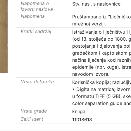
Napomena o
Stv. nasl. s naslovnice.
izvoru naslova
Napomena
Preštampano iz "Liečničko
mrežnoj verziji.
Kratki sadržaj
Istraživanja o liječništvu 
(od 13. stoljeća do 1800. 
postojanja i djelovanja bol
gradečkom i kaptolskom pod
načina liječenja kod raznih
epidemije (npr. kuga). Ist
navodom izvora.
Vrsta datoteke
Korisnička kopija; razlučl
•
Digitalna matrica; izvorni
u formatu TIFF (5 GB); sk
color separation guide and
Vrsta građe
knjiga
ZaKi ident
11018618