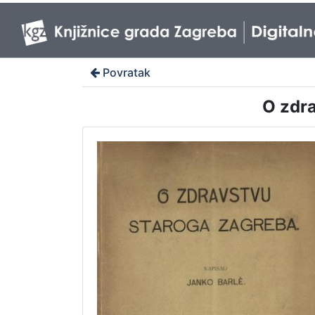
Povratak
O zdra