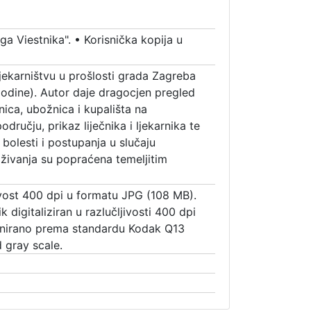
ga Viestnika".
•
Korisnička kopija u
i ljekarništvu u prošlosti grada Zagreba
godine). Autor daje dragocjen pregled
nica, ubožnica i kupališta na
ručju, prikaz liječnika i ljekarnika te
 bolesti i postupanja u slučaju
raživanja su popraćena temeljitim
jivost 400 dpi u formatu JPG (108 MB).
k digitaliziran u razlučljivosti 400 dpi
enirano prema standardu Kodak Q13
 gray scale.