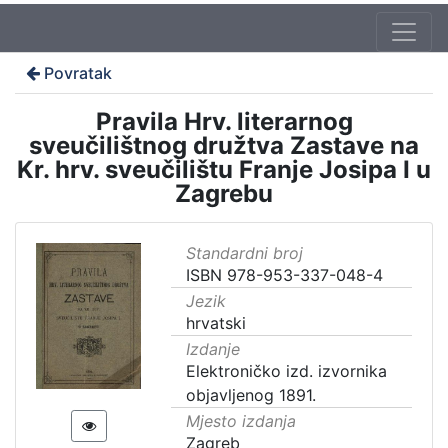
Povratak
Pravila Hrv. literarnog
sveučilištnog družtva Zastave na
Kr. hrv. sveučilištu Franje Josipa I u
Zagrebu
Standardni broj
ISBN 978-953-337-048-4
Jezik
hrvatski
Izdanje
Elektroničko izd. izvornika
objavljenog 1891.
Mjesto izdanja
Zagreb