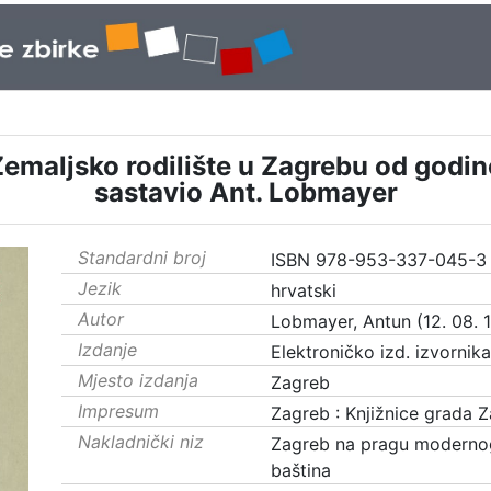
i Zemaljsko rodilište u Zagrebu od godin
sastavio Ant. Lobmayer
Standardni broj
ISBN 978-953-337-045-3
Jezik
hrvatski
Autor
Lobmayer, Antun (12. 08. 1
Izdanje
Elektroničko izd. izvornik
Mjesto izdanja
Zagreb
Impresum
Zagreb : Knjižnice grada 
Nakladnički niz
Zagreb na pragu moderno
baština